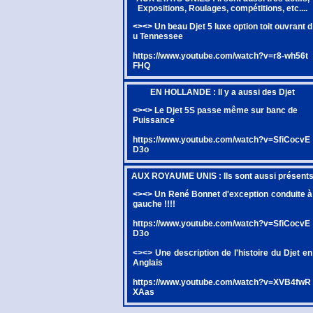
Expositions, Roulages, compétitions, etc....
<><> Un beau Djet 5 luxe option toit ouvrant d
u Tennessee
https://www.youtube.com/watch?v=r8-wh56t
FHQ
EN HOLLANDE : Il y a aussi des Djet
<><> Le Djet 5S passe même sur banc de
Puissance
https://www.youtube.com/watch?v=SfiCocvE
D3o
AUX ROYAUME UNIS : Ils sont aussi présent
<><> Un René Bonnet d'exception conduite à
gauche !!!!
https://www.youtube.com/watch?v=SfiCocvE
D3o
<><> Une description de l'histoire du Djet en
Anglais
https://www.youtube.com/watch?v=XVB4fwR
XAas