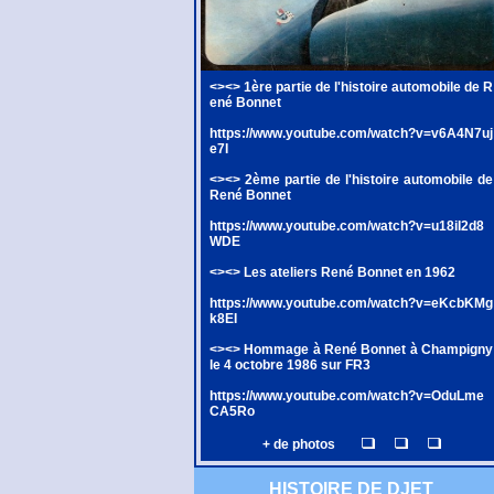
<><> 1ère partie de l'histoire automobile de R
ené Bonnet
https://www.youtube.com/watch?v=v6A4N7uj
e7I
<><> 2ème partie de l'histoire automobile de
René Bonnet
https://www.youtube.com/watch?v=u18iI2d8
WDE
<><> Les ateliers René Bonnet en 1962
https://www.youtube.com/watch?v=eKcbKMg
k8EI
<><> Hommage à René Bonnet à Champigny
le 4 octobre 1986 sur FR3
https://www.youtube.com/watch?v=OduLme
CA5Ro
+ de photos
HISTOIRE DE DJET