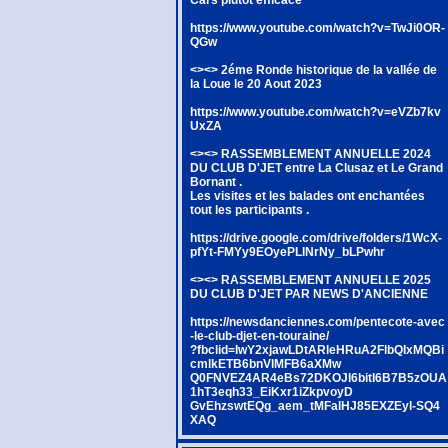
https://www.youtube.com/watch?v=TwJi0OR-
QGw
<><> 2éme Ronde historique de la vallée de
la Loue le 20 Aout 2023
https://www.youtube.com/watch?v=eVZb7kv
UxZA
<><> RASSEMBLEMENT ANNUELLE 2024
DU CLUB D'JET entre La Clusaz et Le Grand
Bornant .
Les visites et les balades ont enchantées
tout les participants .
https://drive.google.com/drive/folders/1WcX-
pfYt-FMYy9EOyePLlNrNy_bLPwhr
<><> RASSEMBLEMENT ANNUELLE 2025
DU CLUB D'JET PAR NEWS D'ANCIENNE
https://newsdanciennes.com/pentecote-avec
-le-club-djet-en-touraine/
?fbclid=IwY2xjawLDtARleHRuA2FlbQIxMQBi
cmlkETB6bnVlMFB6aXMw
Q0FNVEZ4AR4eBs72DKOJl6bitI6B7B5zOUA
1hT3eqh33_EiKxr1iZkpvoyD
GvEhzswtEQg_aem_tMFaIHJ85EXZEyl-SQ4
XAQ