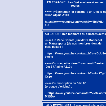
EN ESPAGNE : Les Djet sont aussi sur les
routes
<><> Présentation et roulage d'un Djet 5 et
d'une Alpine A110
https://www.youtube.com/watch?v=TbjcVfLit
cU
AU JAPON : Des membres du club très actifs
<><> Un René Bonnet , un Matra Bonnet et
un Matra sports (de nos membres) font de
belle balade :
https : //www.youtube.com/watch?v=eDqU8o
9w5tg
<><> Ou une petite virée "comparatif" entre
Jet 6 / Alpine A110 :
https : //www.youtube.com/watch?v=9-ctYgK
Cczo
<><> Ou description du "Jet 6"
(presque d'origine) :
https://www.youtube.com/watch?v=XeworG
M3SDo
AUX ETATS UNIES : Il sont aussi très actifs,