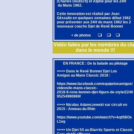
(Charles Deutsch) et Alpine pour les 24H
du Mans 1962.
Cette innovation est réalisé par Jean
Géssalin en quelques semaines début 1962
pour présenter aux 24H du mans 1962 les 2
nouveaux coachs Djet de René Bonnet
+ de photos
Vidéo faites par les membres du cl
dans le monde !!!
EN FRANCE : De la balade au pilotage
<><> Dans le René Bonnet Djet Los
Amigos au Mans Classic 2018 :
https://www.facebook.com/equipelosamigos/
videos/le-mans-classic-
2018-9-rene-bonnet-djet-figure-de-style/2240
95254980869/
<><> Nicolas Adamczewski sur circuit en
2015 - Anneau du Rhin
https://www.youtube.com/watch?v=kqt5BOx
L1eg
<><> Un Djet 5S au Biarritz Sports et Classic
Cars plutôt efficace