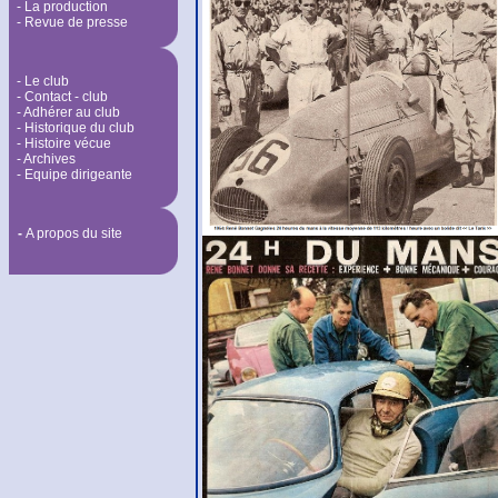
- La production
- Revue de presse
- Le club
- Contact - club
- Adhérer au club
- Historique du club
- Histoire vécue
- Archives
- Equipe dirigeante
-
A propos du site