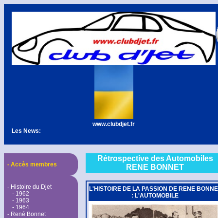
www.clubdjet.fr
Les News:
Rétrospective des Automobiles
- Accès membres
RENE BONNET
- Histoire du Djet
L'HISTOIRE DE LA PASSION DE RENE BONNE
- 1962
: L'AUTOMOBILE
- 1963
- 1964
- René Bonnet